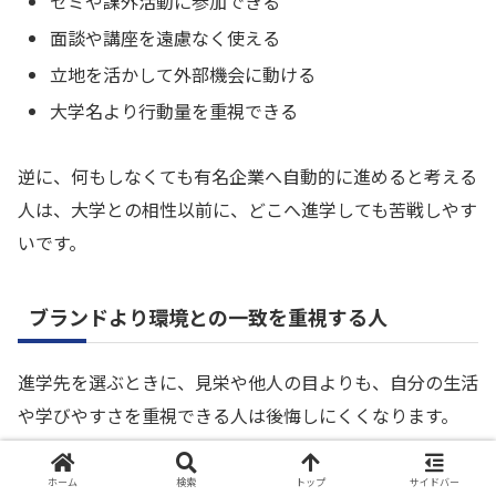
ゼミや課外活動に参加できる
面談や講座を遠慮なく使える
立地を活かして外部機会に動ける
大学名より行動量を重視できる
逆に、何もしなくても有名企業へ自動的に進めると考える
人は、大学との相性以前に、どこへ進学しても苦戦しやす
いです。
ブランドより環境との一致を重視する人
進学先を選ぶときに、見栄や他人の目よりも、自分の生活
や学びやすさを重視できる人は後悔しにくくなります。
大阪市内で通学しやすいこと、経済・経営系の学びが中心
ホーム
検索
トップ
サイドバー