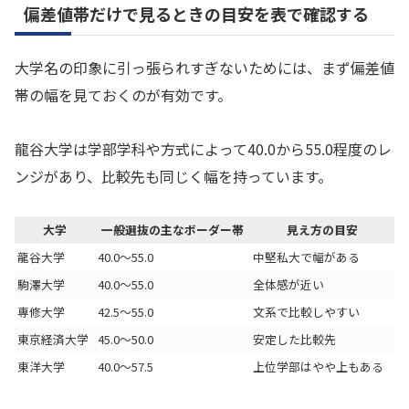
偏差値帯だけで見るときの目安を表で確認する
大学名の印象に引っ張られすぎないためには、まず偏差値
帯の幅を見ておくのが有効です。
龍谷大学は学部学科や方式によって40.0から55.0程度のレ
ンジがあり、比較先も同じく幅を持っています。
大学
一般選抜の主なボーダー帯
見え方の目安
龍谷大学
40.0～55.0
中堅私大で幅がある
駒澤大学
40.0～55.0
全体感が近い
専修大学
42.5～55.0
文系で比較しやすい
東京経済大学
45.0～50.0
安定した比較先
東洋大学
40.0～57.5
上位学部はやや上もある