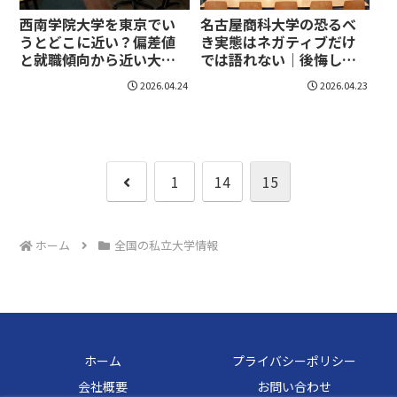
西南学院大学を東京でい
名古屋商科大学の恐るべ
うとどこに近い？偏差値
き実態はネガティブだけ
と就職傾向から近い大学
では語れない｜後悔しな
像を整理！
い見方と向き不向きを整
2026.04.24
2026.04.23
理！
前
1
14
15
へ
ホーム
全国の私立大学情報
ホーム
プライバシーポリシー
会社概要
お問い合わせ