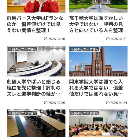
群馬パース大学はFランな
高千穂大学は恥ずかしい
のか｜偏差値だけでは見
大学ではない｜評判の見
えない実情を整理！
方と向いている人を整理
2026.04.28
2026.04.27
全国の私立大学情報
全国の私立大学情報
創価大学やばいと感じる
関東学院大学は誰でも入
理由を先に整理｜評判の
れる大学ではない｜偏差
ズレと進学判断の軸が見
値だけでは測れない見方
えてくる！
を整理！
2026.04.26
2026.04.24
全国の私立大学情報
全国の私立大学情報