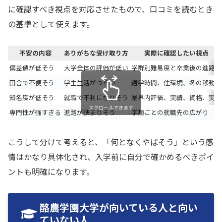
に確認すべき視点を対応させたもので、口コミを読むとき
の基準として使えます。
不安の内容
ありがちな受け取り方
実際に確認したい視点
偏差値が低そう
大学全体の評価が低い
学群別難易度と卒業後の進路
田舎で不便そう
学生生活がつらい
通学時間、住環境、冬の移動
知名度が低そう
就職で不利になりそう
業界内評価、実績、資格、実習
スクロールできます
専門性が強すぎる
進路が狭まりそう
学類ごとの就職先の広がり
こうして分けて考えると、「何となくやばそう」という感
情はかなり具体化され、入学前に自分で確かめるべきポイ
ントも明確になります。
酪農学園大学が向いている人と向い
ていない人