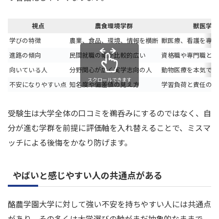
視点
農食環境学群
獣医学群
学びの特徴
農業、食品、環境、情報を横断
獣医療、看護を専門
進路の傾向
民間就職の幅が比較的広い
資格職や専門職との
向いている人
分野関心が広く実学志向の人
動物医療を本気で志
スクロールできます
不安になりやすい点
知名度や偏差値の見え方
学習負荷と責任の重
受験生は大学全体の口コミを鵜呑みにするのではなく、自
分が進む学群を前提に評価軸を入れ替えることで、ミスマ
ッチによる後悔をかなり防げます。
やばいと感じやすい人の共通点がある
酪農学園大学に対して強い不安を持ちやすい人には共通点
があり、その多くは大学選びの軸がまだ抽象的なままで、