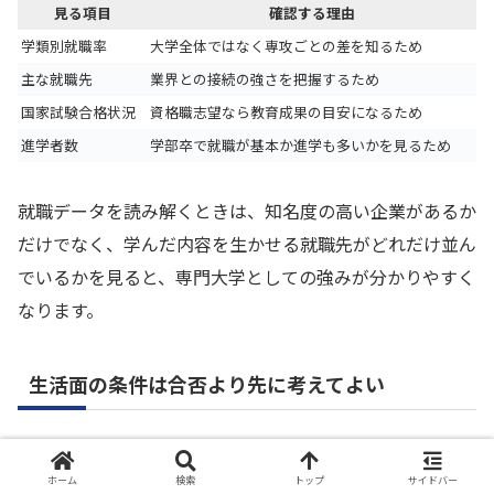
見る項目
確認する理由
学類別就職率
大学全体ではなく専攻ごとの差を知るため
主な就職先
業界との接続の強さを把握するため
国家試験合格状況
資格職志望なら教育成果の目安になるため
進学者数
学部卒で就職が基本か進学も多いかを見るため
就職データを読み解くときは、知名度の高い企業があるか
だけでなく、学んだ内容を生かせる就職先がどれだけ並ん
でいるかを見ると、専門大学としての強みが分かりやすく
なります。
生活面の条件は合否より先に考えてよい
受験生は学力面ばかり気にしがちですが、酪農学園大学の
ように生活環境の影響が大きい大学では、通学、住まい、
ホーム
検索
トップ
サイドバー