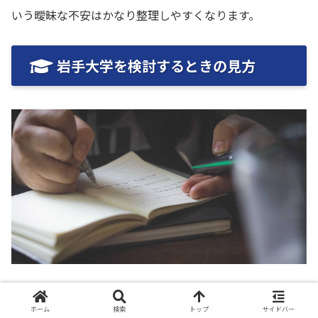
いう曖昧な不安はかなり整理しやすくなります。
岩手大学を検討するときの見方
最後に、これから受験や進学を考える人が、ネットの評判
に流されず岩手大学を判断するための見方を整理します。
ホーム
検索
トップ
サイドバー