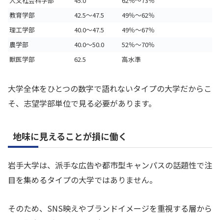
人文社会科学部
45.0
62％〜73％
教育学部
42.5〜47.5
49％〜62％
理工学部
40.0〜47.5
49％〜67％
農学部
40.0〜50.0
52％〜70％
獣医学部
62.5
高水準
大学全体をひとつの数字で語れないタイプの大学だからこ
そ、志望学部単位で見る必要があります。
地味に見えることが損に働く
岩手大学は、派手な広告や都市型キャンパスの話題性で注
目を集めるタイプの大学ではありません。
そのため、SNS映えやブランドイメージを重視する層から