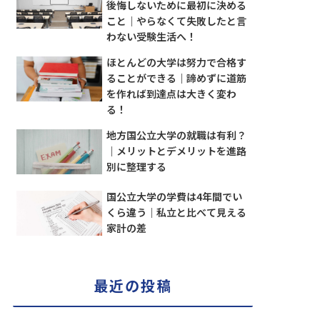
後悔しないために最初に決める
こと｜やらなくて失敗したと言
わない受験生活へ！
ほとんどの大学は努力で合格す
ることができる｜諦めずに道筋
を作れば到達点は大きく変わ
る！
地方国公立大学の就職は有利？
｜メリットとデメリットを進路
別に整理する
国公立大学の学費は4年間でい
くら違う｜私立と比べて見える
家計の差
最近の投稿